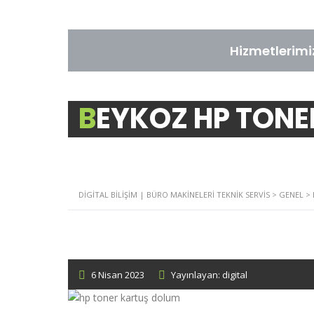
Hizmetlerimi
BEYKOZ HP TON
DIGITAL BILIŞIM | BÜRO MAKINELERI TEKNIK SERVIS
>
GENEL
>
6 Nisan 2023
Yayınlayan: digital