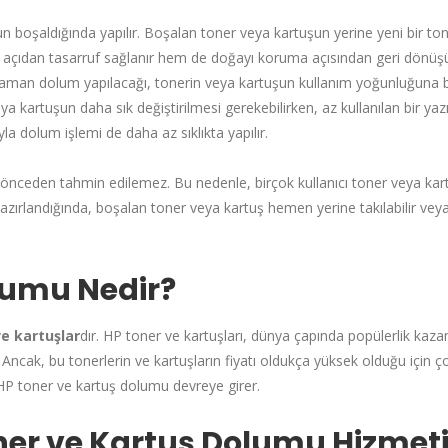
n boşaldığında yapılır. Boşalan toner veya kartuşun yerine yeni bir to
i açıdan tasarruf sağlanır hem de doğayı koruma açısından geri dönü
 zaman dolum yapılacağı, tonerin veya kartuşun kullanım yoğunluğuna b
eya kartuşun daha sık değiştirilmesi gerekebilirken, az kullanılan bir yaz
ıyla dolum işlemi de daha az sıklıkta yapılır.
önceden tahmin edilemez. Bu nedenle, birçok kullanıcı toner veya kar
azırlandığında, boşalan toner veya kartuş hemen yerine takılabilir ve
lumu Nedir?
ve kartuşlar
dır. HP toner ve kartuşları, dünya çapında popülerlik kaz
. Ancak, bu tonerlerin ve kartuşların fiyatı oldukça yüksek olduğu için 
a, HP toner ve kartuş dolumu devreye girer.
Toner ve Kartuş Dolumu Hizmet