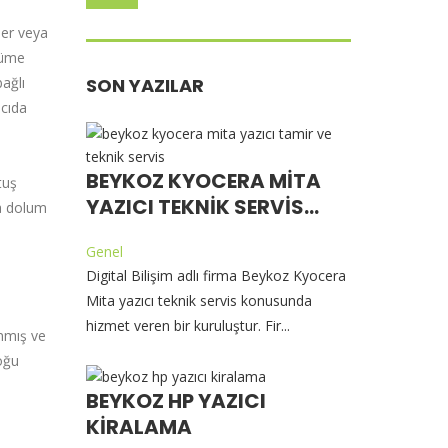
ner veya
şüme
ağlı
SON YAZILAR
ıcıda
BEYKOZ KYOCERA MITA
tuş
YAZICI TEKNIK SERVIS...
ya dolum
Genel
Digital Bilişim adlı firma Beykoz Kyocera
Mita yazıcı teknik servis konusunda
hizmet veren bir kuruluştur. Fir...
anmış ve
çoğu
BEYKOZ HP YAZICI
KIRALAMA
i