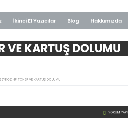
z
İkinci El Yazıcılar
Blog
Hakkımızda
ER VE KARTUŞ DOLUMU
BEYKOZ HP TONER VE KARTUŞ DOLUMU
YORUM YAPI