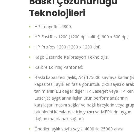
Baskı Çözünürlüğü
Teknolojileri
HP ImageRet 4800;
HP FastRes 1200 (1200 dpi kalite), 600 x 600 dpi;
HP ProRes 1200 (1200 x 1200 dpi);
Kağıt Üzerinde Kalibrasyon Teknolojisi,
Kalibre Edilmiş Pantone©
Baskı kapasitesi (aylık, A4) 175000 sayfaya kadar (B
kapasitesi, aylık en fazla görüntülü çıktı sayısı olarak
tanımlanır. Bu değer diğer HP LaserJet veya HP Renk
LaserJet aygıtlarına ilişkin ürün performanslarının
karşılaştırılmasını sağlar ve bağlı bireylerin veya grup
taleplerini karşılamak için yazıcı ve MFP’lerin uygun
dağıtımına olanak sağlar.)
Önerilen aylık sayfa sayısı 4000 ile 25000 arası