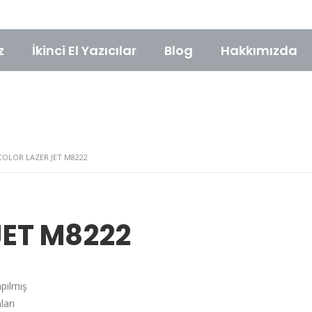
z
İkinci El Yazıcılar
Blog
Hakkımızda
COLOR LAZER JET M8222
JET M8222
pılmış
ları