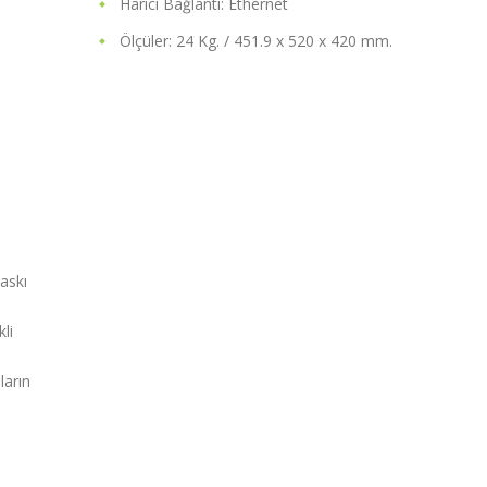
Harici Bağlantı: Ethernet
Ölçüler: 24 Kg. / 451.9 x 520 x 420 mm.
askı
li
ların