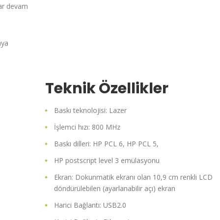
dar devam
aya
Teknik Özellikler
Baskı teknolojisi: Lazer
İşlemci hızı: 800 MHz
Baskı dilleri: HP PCL 6, HP PCL 5,
HP postscript level 3 emülasyonu
Ekran: Dokunmatik ekranı olan 10,9 cm renkli LCD
döndürülebilen (ayarlanabilir açı) ekran
Harici Bağlantı: USB2.0