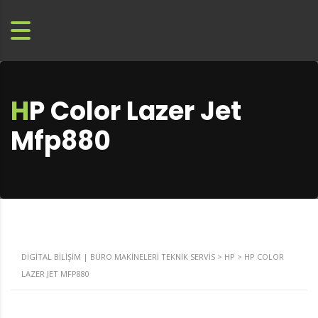
HP Color Lazer Jet
Mfp880
DIGITAL BILIŞIM | BÜRO MAKINELERI TEKNIK SERVIS
>
HP
>
HP COLOR
LAZER JET MFP880