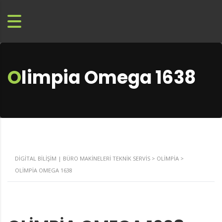
Olimpia Omega 1638
DIGITAL BILIŞIM | BÜRO MAKINELERI TEKNIK SERVIS
>
OLIMPIA
>
OLIMPIA OMEGA 1638