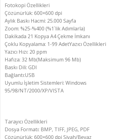
Fotokopi Özellikleri
Çözünürlük: 600×600 dpi
Aylık Baskı Hacmi: 25.000 Sayfa
Zoom: %25-%400 (%1`lik Adımlarla)
Dakikada 21 Kopya A4 Çekme İmkanı
Çoklu Kopyalama: 1-99 AdetYazıcı Özellikleri
Yazıcı Hızı: 20 ppm
Hafıza: 32 Mb(Maksimum 96 Mb)
Baskı Dili: GDI
Bağlantı:USB
Uyumlu İşletim Sistemleri: Windows
95/98/NT/2000/XP/VISTA
Tarayıcı Özellikleri
Dosya Formatı: BMP, TIFF, JPEG, PDF
Çözünürlük: 600×600 dpi Siyah/Beyaz