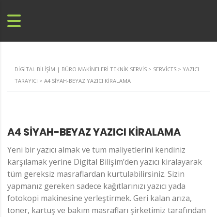
DIGITAL BILIŞIM | BÜRO MAKINELERI TEKNIK SERVIS
>
SERVICES
>
YAZICI -
TARAYICI
>
A4 SIYAH-BEYAZ YAZICI KIRALAMA
A4 SIYAH-BEYAZ YAZICI KIRALAMA
Yeni bir yazıcı almak ve tüm maliyetlerini kendiniz
karşılamak yerine Digital Bilişim’den yazıcı kiralayarak
tüm gereksiz masraflardan kurtulabilirsiniz. Sizin
yapmanız gereken sadece kağıtlarınızı yazıcı yada
fotokopi makinesine yerleştirmek. Geri kalan arıza,
toner, kartuş ve bakım masrafları şirketimiz tarafından