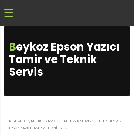
Beykoz Epson Yazıcı
Tamir ve Teknik
Servis
DIGITAL BILIŞIM | BÜRO MAKINELERI TEKNIK SERVIS
>
GENEL
>
BEYKOZ
EPSON YAZICI TAMIR VE TEKNIK SERVIS