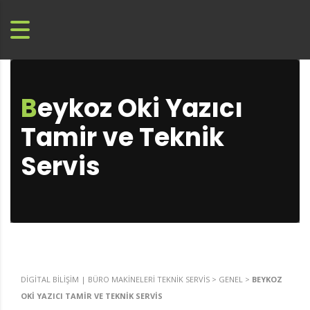
Beykoz Oki Yazıcı
Tamir ve Teknik
Servis
DIGITAL BILIŞIM | BÜRO MAKINELERI TEKNIK SERVIS
>
GENEL
>
BEYKOZ
OKI YAZICI TAMIR VE TEKNIK SERVIS